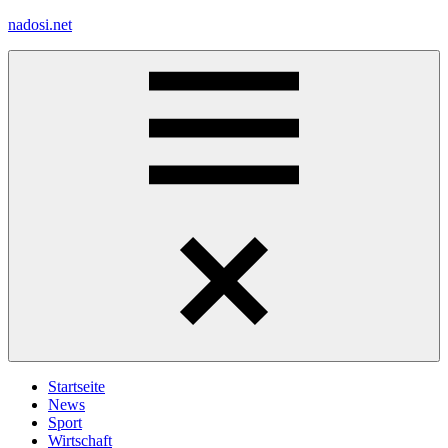
Zum
nadosi.net
Inhalt
springen
Menü
Startseite
News
Sport
Wirtschaft