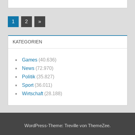
Seitennummerierung
Nächste
1
2
»
Beiträge
der
KATEGORIEN
Beiträge
Games
(40.636)
News
(72.970)
Politik
(35.827)
Sport
(36.011)
Wirtschaft
(28.188)
WordPress-Theme: Treville von ThemeZee.