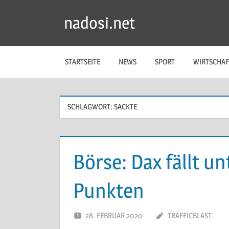
Zum
nadosi.net
Inhalt
springen
STARTSEITE
NEWS
SPORT
WIRTSCHAF
SCHLAGWORT:
SACKTE
Börse: Dax fällt u
Punkten
28. FEBRUAR 2020
TRAFFICBLAST