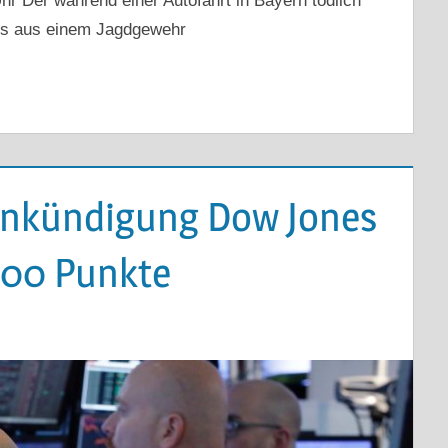
hr Der während einer Autofahrt in Bayern tödlich
uss aus einem Jagdgewehr
Ankündigung Dow Jones
 700 Punkte