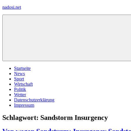
Zum
nadosi.net
Inhalt
springen
Menü
Startseite
News
Sport
Wirtschaft
Politik
Wetter
Datenschutzerklärung
Impressum
Schlagwort:
Sandstorm Insurgency