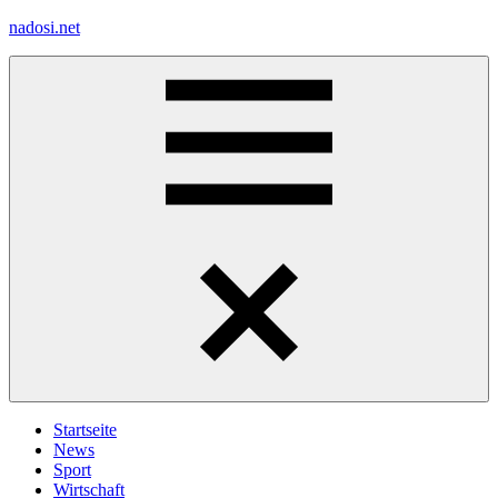
Zum
nadosi.net
Inhalt
springen
Menü
Startseite
News
Sport
Wirtschaft