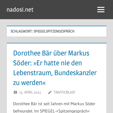
Zum
nadosi.net
Inhalt
Menü
springen
SCHLAGWORT:
SPIEGELSPITZENGESPRÄCH
Dorothee Bär über Markus
Söder: »Er hatte nie den
Lebenstraum, Bundeskanzler
zu werden«
15. APRIL 2021
TRAFFICBLAST
Dorothee Bär ist seit Jahren mit Markus Söder
befreundet. Im SPIEGEL-»Spitzengespräch«