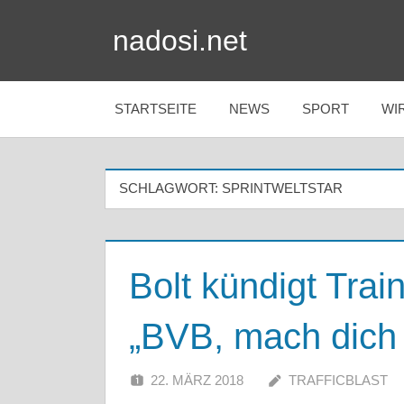
Zum
nadosi.net
Inhalt
springen
STARTSEITE
NEWS
SPORT
WI
SCHLAGWORT:
SPRINTWELTSTAR
Bolt kündigt Trai
„BVB, mach dich b
22. MÄRZ 2018
TRAFFICBLAST