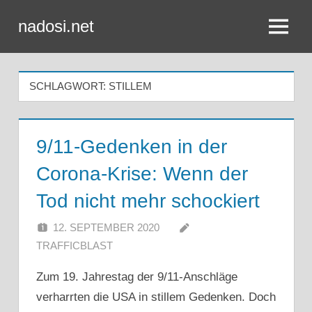
Zum
nadosi.net
Inhalt
Menü
springen
SCHLAGWORT:
STILLEM
9/11-Gedenken in der
Corona-Krise: Wenn der
Tod nicht mehr schockiert
12. SEPTEMBER 2020
TRAFFICBLAST
Zum 19. Jahrestag der 9/11-Anschläge
verharrten die USA in stillem Gedenken. Doch