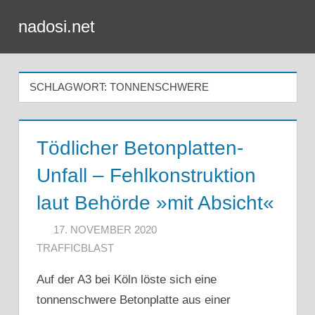
Zum
nadosi.net
Inhalt
Menü
springen
SCHLAGWORT:
TONNENSCHWERE
Tödlicher Betonplatten-
Unfall – Fehlkonstruktion
laut Behörde »mit Absicht«
17. NOVEMBER 2020
TRAFFICBLAST
Auf der A3 bei Köln löste sich eine
tonnenschwere Betonplatte aus einer