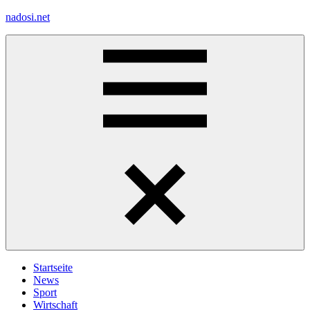
Zum
nadosi.net
Inhalt
springen
Menü
Startseite
News
Sport
Wirtschaft