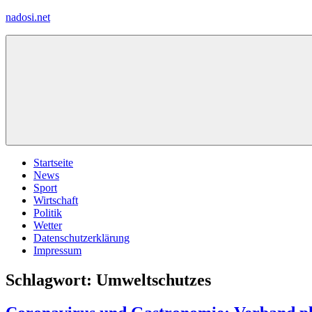
Zum
nadosi.net
Inhalt
springen
Menü
Startseite
News
Sport
Wirtschaft
Politik
Wetter
Datenschutzerklärung
Impressum
Schlagwort:
Umweltschutzes