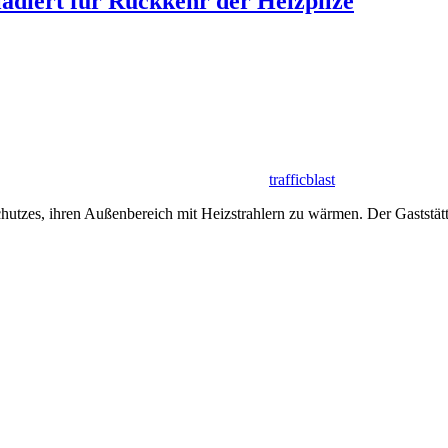
ädiert für Rückkehr der Heizpilze
trafficblast
es, ihren Außenbereich mit Heizstrahlern zu wärmen. Der Gaststätte