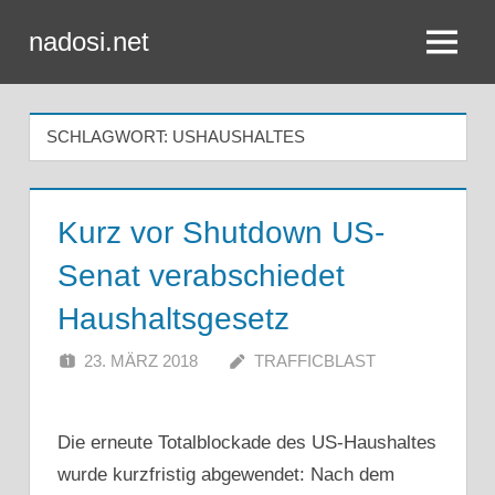
Zum
nadosi.net
Inhalt
Menü
springen
SCHLAGWORT:
USHAUSHALTES
Kurz vor Shutdown US-
Senat verabschiedet
Haushaltsgesetz
23. MÄRZ 2018
TRAFFICBLAST
Die erneute Totalblockade des US-Haushaltes
wurde kurzfristig abgewendet: Nach dem