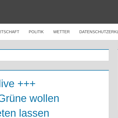
RTSCHAFT
POLITIK
WETTER
DATENSCHUTZERK
live +++
Grüne wollen
eten lassen