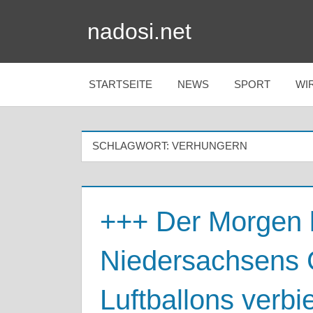
Zum
nadosi.net
Inhalt
springen
STARTSEITE
NEWS
SPORT
WI
SCHLAGWORT:
VERHUNGERN
+++ Der Morgen 
Niedersachsens 
Luftballons verbi