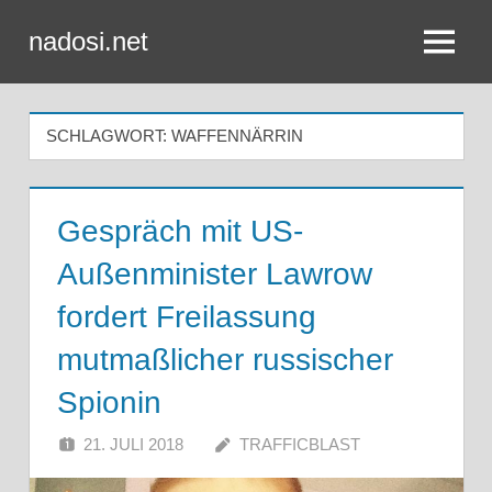
Zum
nadosi.net
Inhalt
Menü
springen
SCHLAGWORT:
WAFFENNÄRRIN
Gespräch mit US-
Außenminister Lawrow
fordert Freilassung
mutmaßlicher russischer
Spionin
21. JULI 2018
TRAFFICBLAST